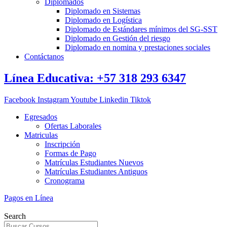
Diplomados
Diplomado en Sistemas
Diplomado en Logística
Diplomado de Estándares mínimos del SG-SST
Diplomado en Gestión del riesgo
Diplomado en nomina y prestaciones sociales
Contáctanos
Línea Educativa: +57 318 293 6347
Facebook
Instagram
Youtube
Linkedin
Tiktok
Egresados
Ofertas Laborales
Matriculas
Inscripción
Formas de Pago
Matrículas Estudiantes Nuevos
Matrículas Estudiantes Antiguos
Cronograma
Pagos en Línea
Search