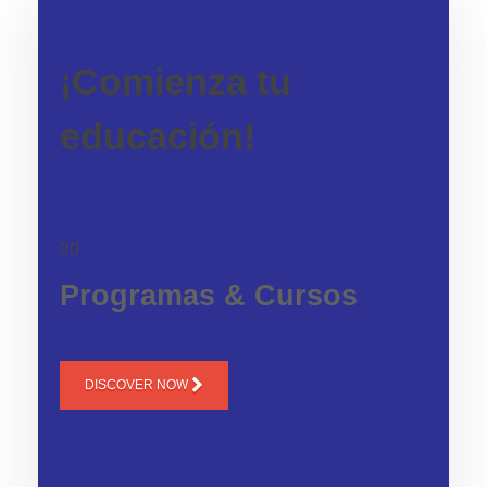
¡Comienza tu
educación!
20
Programas & Cursos
DISCOVER NOW