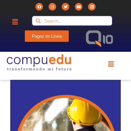
Pagos en Línea
Compuedu - Institución Educativa
Compuedu preparando el futuro