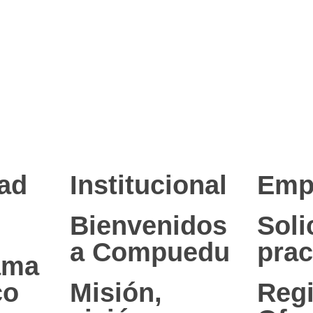
ad
Institucional
Emp
Bienvenidos
Soli
a Compuedu
prac
ama
co
Misión,
Regi