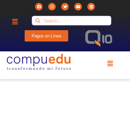
Pagos en Línea
Compuedu - Institución Educativa
Compuedu preparando el futuro