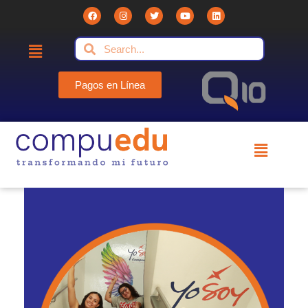
Pagos en Línea
Compuedu - Institución Educativa
Compuedu preparando el futuro