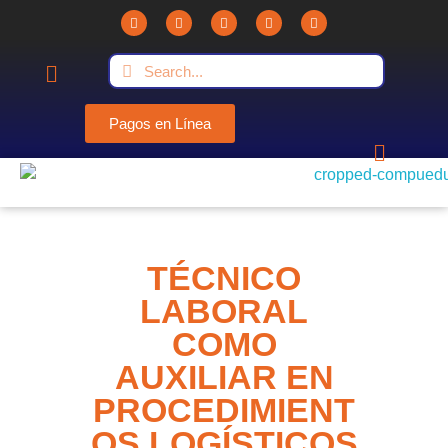
Pagos en Línea
Compuedu - Institución Educativa
Compuedu preparando el futuro
TÉCNICO
LABORAL
COMO
AUXILIAR EN
PROCEDIMIENT
OS LOGÍSTICOS